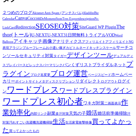
２つめのブログ
Akismet Anti-Spam (アンチスパム)
Aladdin
Biz
Canva
Coccon
Calendar
DeMomentSomTres Export
description
Pz-
SEO
SEO対策
The
Redirection
SiteGuard WP Plugin
LinkCard
thor(トール)
U-NEXT
U-NEXT31日間無料トライアル
VOD
Word
アイキャッチ画像
アナリティクス
Balloon
アフィリエイト
アフィリエイトNG
サーチコ
表現
アラジンブルーフレーム
お小遣い稼ぎ
カビトルネード
キッチンスケール
デザインツール
ンソール
セキュリティ対策
タイガー
デュアルディ
プ
パンくずリスト
ブライダルネット
スプレイ
パースピレックス
パーマリンク
ブログ運営
ラグイン
ホームベー
ブログ名変更
ページスピード
カリー
リダイレクト
ログイ
ポイントサイト
メタディスクリプション
ログアウト
ワードプレス
ワードプレスプラグイン
ン
ワードプレス初心者
作
ワキガ対策
二画面表示
業効率化
婚活
副業
天気の子
婚活前準備
掃除
内部リンク
多汗対策
汗
生活
買ってよかっ
対策
汚れすごい
洗濯機
洗濯機掃除
生活家電
衝撃映像
た
買ってよかったもの