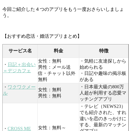
今回ご紹介した４つのアプリをもう一度おさらいしましょ
う。
【おすすめ恋活・婚活アプリまとめ】
サービス名
料金
特徴
女性：無料
・気軽に友達探しから
・
日記＋出会い
男性：メール送
始められる
＝デジカフェ
信・チャット以外
・日記や趣味の掲示板
無料
がある
・日本最大級の800万
・
ワクワクメー
女性：無料
人超が利用する恋愛マ
ル
男性：無料
ッチングアプリ
・テレビ（NEWS23）
でも紹介された、すれ
違いを恋のきっかけに
する、最新のマッチン
女性：無料～
・
CROSS ME
グアプリ