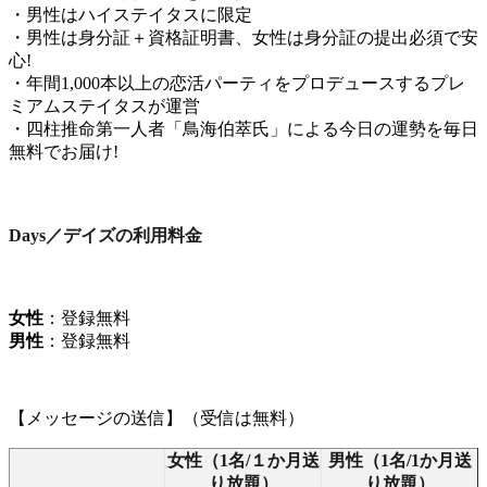
・男性はハイステイタスに限定
・男性は身分証＋資格証明書、女性は身分証の提出必須で安
心!
・年間1,000本以上の恋活パーティをプロデュースするプレ
ミアムステイタスが運営
・四柱推命第一人者「鳥海伯萃氏」による今日の運勢を毎日
無料でお届け!
Days／デイズの利用料金
女性
：登録無料
男性
：登録無料
【メッセージの送信】（受信は無料）
女性（1名/１か月送
男性（1名/1か月送
り放題）
り放題）