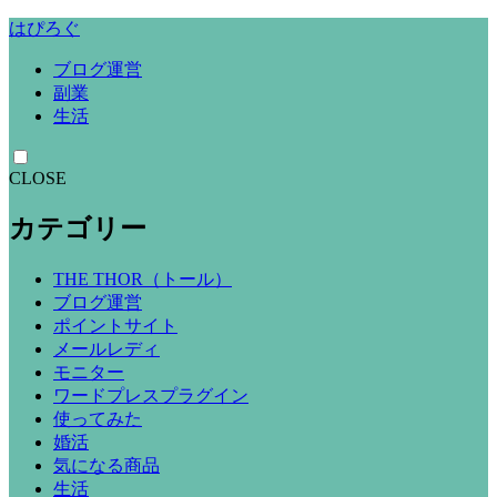
はぴろぐ
ブログ運営
副業
生活
CLOSE
カテゴリー
THE THOR（トール）
ブログ運営
ポイントサイト
メールレディ
モニター
ワードプレスプラグイン
使ってみた
婚活
気になる商品
生活