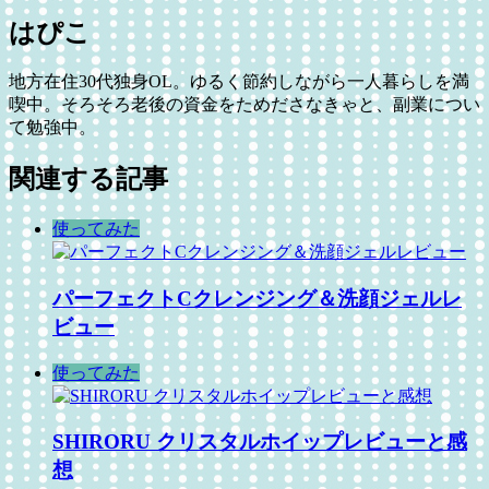
はぴこ
地方在住30代独身OL。ゆるく節約しながら一人暮らしを満
喫中。そろそろ老後の資金をためださなきゃと、副業につい
て勉強中。
関連する記事
使ってみた
パーフェクトCクレンジング＆洗顔ジェルレ
ビュー
使ってみた
SHIRORU クリスタルホイップレビューと感
想