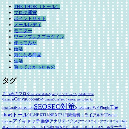
THE THOR（トール）
ブログ運営
ポイントサイト
メールレディ
モニター
ワードプレスプラグイン
使ってみた
婚活
気になる商品
生活
買ってよかったもの
タグ
２つめのブログ
Akismet Anti-Spam (アンチスパム)
Aladdin
Biz
Canva
Coccon
Calendar
DeMomentSomTres Export
description
Pz-
SEO
SEO対策
The
Redirection
SiteGuard WP Plugin
LinkCard
thor(トール)
U-NEXT
U-NEXT31日間無料トライアル
VOD
Word
アイキャッチ画像
アナリティクス
Balloon
アフィリエイト
アフィリエイトNG
サーチコ
表現
アラジンブルーフレーム
お小遣い稼ぎ
カビトルネード
キッチンスケール