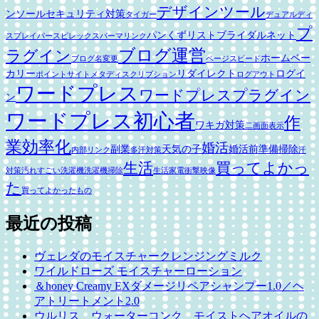
デザインツール
ンソール
セキュリティ対策
タイガー
デュアルディ
プ
パンくずリスト
ブライダルネット
スプレイ
パースピレックス
パーマリンク
ブログ運営
ラグイン
ホームベー
ブログ名変更
ページスピード
カリー
リダイレクト
ログイ
ポイントサイト
メタディスクリプション
ログアウト
ワードプレス
ワードプレスプラグイン
ン
ワードプレス初心者
作
ワキガ対策
二画面表示
業効率化
婚活
副業
天気の子
婚活前準備
掃除
内部リンク
多汗対策
汗
生活
買ってよかっ
対策
汚れすごい
洗濯機
洗濯機掃除
生活家電
衝撃映像
た
買ってよかったもの
最近の投稿
ヴェレダのモイスチャークレンジングミルク
ワイルドローズ モイスチャーローション
＆honey Creamy EXダメージリペアシャンプー1.0／ヘ
アトリートメント2.0
ウルリス ウォーターコンク モイストヘアオイルの