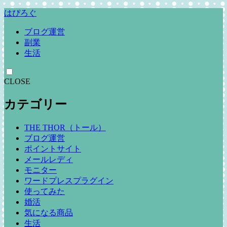
はぴろぐ
ブログ運営
副業
生活
CLOSE
カテゴリー
THE THOR（トール）
ブログ運営
ポイントサイト
メールレディ
モニター
ワードプレスプラグイン
使ってみた
婚活
気になる商品
生活