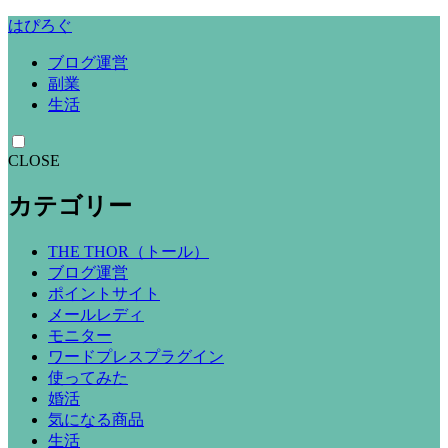
はぴろぐ
ブログ運営
副業
生活
CLOSE
カテゴリー
THE THOR（トール）
ブログ運営
ポイントサイト
メールレディ
モニター
ワードプレスプラグイン
使ってみた
婚活
気になる商品
生活