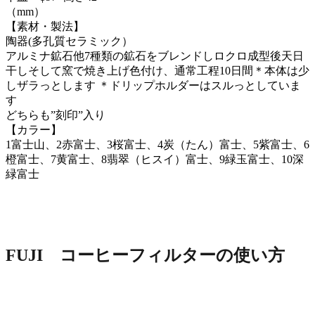
（mm）
【素材・製法】
陶器(多孔質セラミック）
アルミナ鉱石他7種類の鉱石をブレンドしロクロ成型後天日
干しそ
して窯で焼き上げ色付け、通常工程10日間＊本体は少
しザラっとします ＊ドリップホルダーはスルっとしていま
す
どちらも”刻印”入り
【カラー】
1富士山、2赤富士、3桜富士、4炭（たん）富士、5紫富士、
6
橙富士、7黄富士、8翡翠（ヒスイ）富士、9緑玉富士、
10深
緑富士
FUJI コーヒーフィルターの使い方