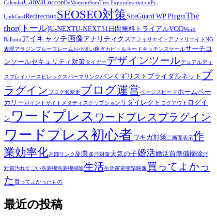
Canva
Coccon
Calendar
DeMomentSomTres Export
description
Pz-
SEO
SEO対策
The
Redirection
SiteGuard WP Plugin
LinkCard
thor(トール)
U-NEXT
U-NEXT31日間無料トライアル
VOD
Word
アイキャッチ画像
アナリティクス
Balloon
アフィリエイト
アフィリエイトNG
サーチコ
表現
アラジンブルーフレーム
お小遣い稼ぎ
カビトルネード
キッチンスケール
デザインツール
ンソール
セキュリティ対策
タイガー
デュアルディ
プ
パンくずリスト
ブライダルネット
スプレイ
パースピレックス
パーマリンク
ブログ運営
ラグイン
ホームベー
ブログ名変更
ページスピード
カリー
リダイレクト
ログイ
ポイントサイト
メタディスクリプション
ログアウト
ワードプレス
ワードプレスプラグイン
ン
ワードプレス初心者
作
ワキガ対策
二画面表示
業効率化
婚活
副業
天気の子
婚活前準備
掃除
内部リンク
多汗対策
汗
生活
買ってよかっ
対策
汚れすごい
洗濯機
洗濯機掃除
生活家電
衝撃映像
た
買ってよかったもの
最近の投稿