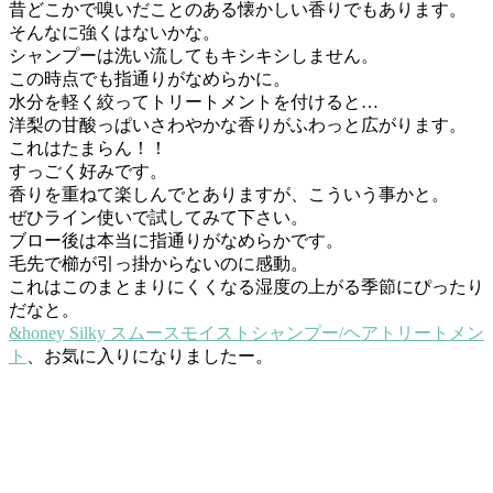
昔どこかで嗅いだことのある懐かしい香りでもあります。
そんなに強くはないかな。
シャンプーは洗い流してもキシキシしません。
この時点でも指通りがなめらかに。
水分を軽く絞ってトリートメントを付けると…
洋梨の甘酸っぱいさわやかな香りがふわっと広がります。
これはたまらん！！
すっごく好みです。
香りを重ねて楽しんでとありますが、こういう事かと。
ぜひライン使いで試してみて下さい。
ブロー後は本当に指通りがなめらかです。
毛先で櫛が引っ掛からないのに感動。
これはこのまとまりにくくなる湿度の上がる季節にぴったり
だなと
。
&honey Silky スムースモイストシャンプー/ヘアトリートメン
ト
、お気に入りになりましたー。