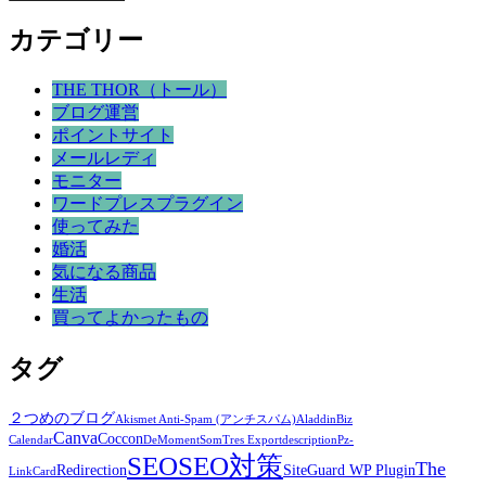
カテゴリー
THE THOR（トール）
ブログ運営
ポイントサイト
メールレディ
モニター
ワードプレスプラグイン
使ってみた
婚活
気になる商品
生活
買ってよかったもの
タグ
２つめのブログ
Akismet Anti-Spam (アンチスパム)
Aladdin
Biz
Canva
Coccon
Calendar
DeMomentSomTres Export
description
Pz-
SEO
SEO対策
The
Redirection
SiteGuard WP Plugin
LinkCard