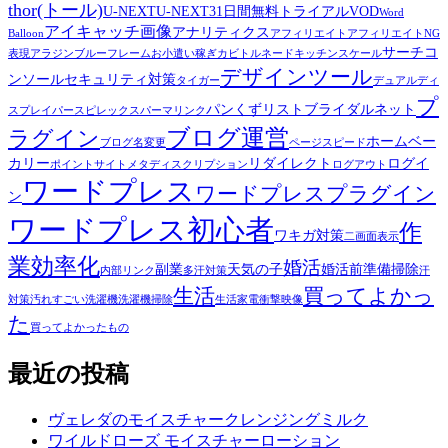
thor(トール)
U-NEXT
U-NEXT31日間無料トライアル
VOD
Word
アイキャッチ画像
アナリティクス
Balloon
アフィリエイト
アフィリエイトNG
サーチコ
表現
アラジンブルーフレーム
お小遣い稼ぎ
カビトルネード
キッチンスケール
デザインツール
ンソール
セキュリティ対策
タイガー
デュアルディ
プ
パンくずリスト
ブライダルネット
スプレイ
パースピレックス
パーマリンク
ブログ運営
ラグイン
ホームベー
ブログ名変更
ページスピード
カリー
リダイレクト
ログイ
ポイントサイト
メタディスクリプション
ログアウト
ワードプレス
ワードプレスプラグイン
ン
ワードプレス初心者
作
ワキガ対策
二画面表示
業効率化
婚活
副業
天気の子
婚活前準備
掃除
内部リンク
多汗対策
汗
生活
買ってよかっ
対策
汚れすごい
洗濯機
洗濯機掃除
生活家電
衝撃映像
た
買ってよかったもの
最近の投稿
ヴェレダのモイスチャークレンジングミルク
ワイルドローズ モイスチャーローション