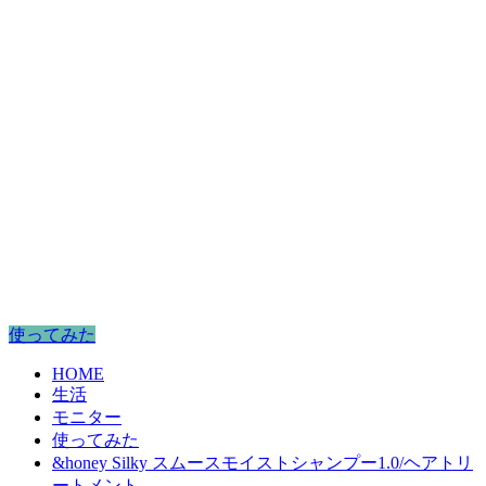
使ってみた
HOME
生活
モニター
使ってみた
&honey Silky スムースモイストシャンプー1.0/ヘアトリ
ートメント