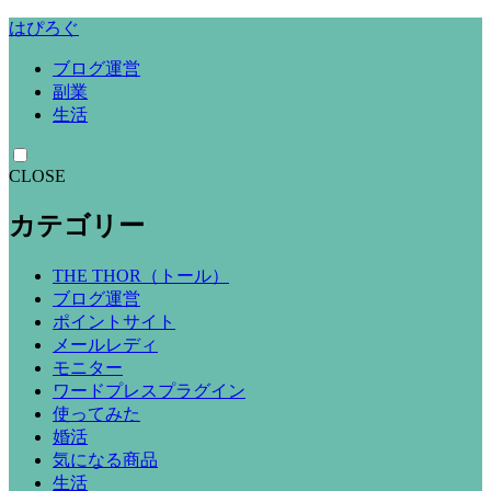
はぴろぐ
ブログ運営
副業
生活
CLOSE
カテゴリー
THE THOR（トール）
ブログ運営
ポイントサイト
メールレディ
モニター
ワードプレスプラグイン
使ってみた
婚活
気になる商品
生活