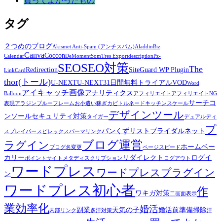
買ってよかったもの
タグ
２つめのブログ
Akismet Anti-Spam (アンチスパム)
Aladdin
Biz
Canva
Coccon
Calendar
DeMomentSomTres Export
description
Pz-
SEO
SEO対策
The
Redirection
SiteGuard WP Plugin
LinkCard
thor(トール)
U-NEXT
U-NEXT31日間無料トライアル
VOD
Word
アイキャッチ画像
アナリティクス
Balloon
アフィリエイト
アフィリエイトNG
サーチコ
表現
アラジンブルーフレーム
お小遣い稼ぎ
カビトルネード
キッチンスケール
デザインツール
ンソール
セキュリティ対策
タイガー
デュアルディ
プ
パンくずリスト
ブライダルネット
スプレイ
パースピレックス
パーマリンク
ブログ運営
ラグイン
ホームベー
ブログ名変更
ページスピード
カリー
リダイレクト
ログイ
ポイントサイト
メタディスクリプション
ログアウト
ワードプレス
ワードプレスプラグイン
ン
ワードプレス初心者
作
ワキガ対策
二画面表示
業効率化
婚活
副業
天気の子
婚活前準備
掃除
内部リンク
多汗対策
汗