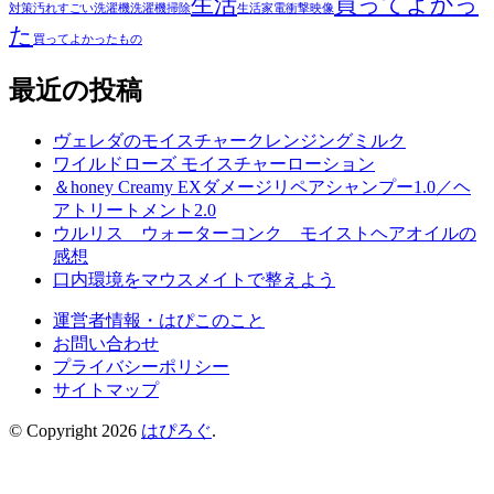
生活
買ってよかっ
対策
汚れすごい
洗濯機
洗濯機掃除
生活家電
衝撃映像
た
買ってよかったもの
最近の投稿
ヴェレダのモイスチャークレンジングミルク
ワイルドローズ モイスチャーローション
＆honey Creamy EXダメージリペアシャンプー1.0／ヘ
アトリートメント2.0
ウルリス ウォーターコンク モイストヘアオイルの
感想
口内環境をマウスメイトで整えよう
運営者情報・はぴこのこと
お問い合わせ
プライバシーポリシー
サイトマップ
© Copyright 2026
はぴろぐ
.