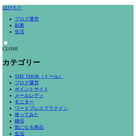
はぴろぐ
ブログ運営
副業
生活
CLOSE
カテゴリー
THE THOR（トール）
ブログ運営
ポイントサイト
メールレディ
モニター
ワードプレスプラグイン
使ってみた
婚活
気になる商品
生活